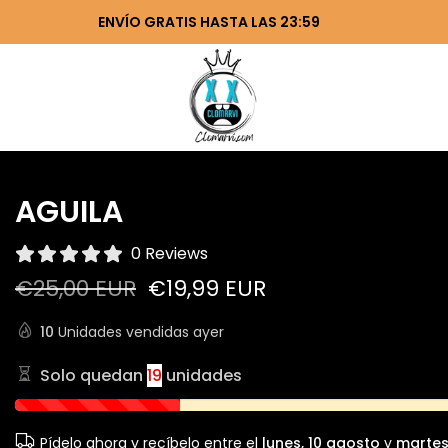
ENVÍO GRATIS HASTA LAS 23:59
AGUILA
0 Reviews
€25,00 EUR
€19,99 EUR
10
Unidades vendidas ayer
Solo quedan
19
unidades
Pídelo ahora y recíbelo entre el
lunes, 10 agosto
y
martes